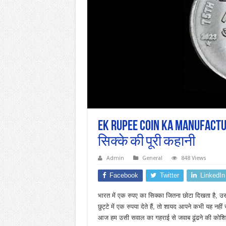
Ek Rupee Coin Ka Manufactu
सिक्के की पूरी कहानी
Admin
General
848 Views
Facebook
Twitter
LinkedIn
भारत में एक रुपए का सिक्का जितना छोटा दिखता है, 
छुट्टे में एक रुपया देते हैं, तो शायद आपने कभी यह न
आज हम उसी सवाल का गहराई से जवाब ढूंढने की कोशिश