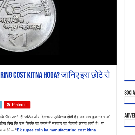
ring Cost Kitna Hoga? जानिए इस छोटे से
Socia
Pinterest
Adve
उसके पीछे उतनी ही जटिल और दिलचस्प प्रक्रिया होती है। जब आप दुकानदार को
हीं सोचा होगा कि उस सिक्के को बनाने में सरकार को कितनी लागत आती है। तो
 करेंगे –
“
Ek rupee coin ka manufacturing cost kitna