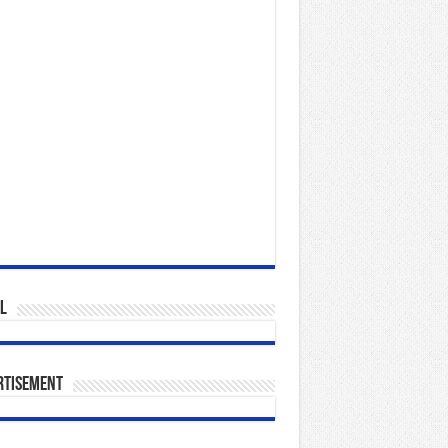
l
rtisement