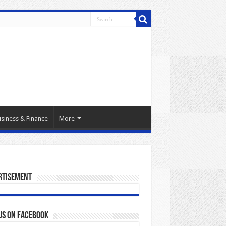
siness & Finance
More
rtisement
us on Facebook