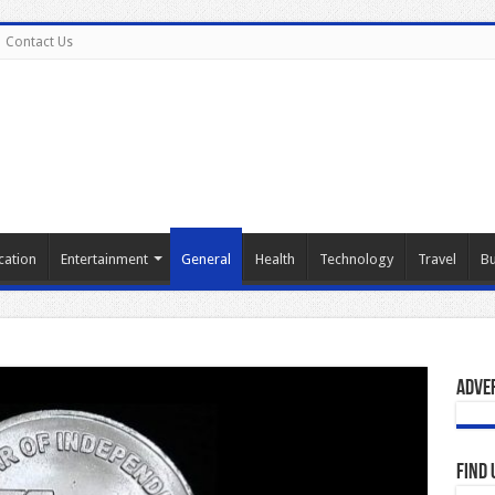
Contact Us
cation
Entertainment
General
Health
Technology
Travel
Bu
Adve
Find 