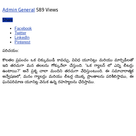
Admin
General
589 Views
Share
Facebook
Twitter
LinkedIn
Pinterest
పరిచయం:
కొలతల ప్రపంచం ఒక చిక్కుముడి కావచ్చు, వివిధ యూనిట్లు మరియు మార్పిడిలతో
ఇది తరచుగా మన తలలను గోక్కునేలా చేస్తుంది. “ఒక గ్యాలన్ లో ఎన్ని లీటర్లు
ఉంటాయి?” అనే ప్రశ్న చాలా మందిని తరచుగా వేధిస్తుంటుంది. ఈ సమాచారాత్మక
అన్వేషణలో, మనం గ్యాలన్లు మరియు లీటర్ల యొక్క ప్రాంతాలను పరిశీలిస్తాము, ఈ
ఘనపరిమాణ యూనిట్ల వెనుక ఉన్న రహస్యాలను ఛేదిస్తాము.