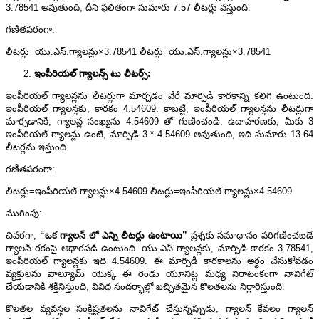
3.78541 అవుతుంది, దీని ఫలితంగా సుమారు 7.57 లీటర్లు వస్తుంది.
గణితపరంగా:
లీటర్లు=యు.ఎస్.గ్యాలన్లు×3.78541 లీటర్లు=యు.ఎస్.గ్యాలన్లు×3.78541
ఇంపీరియల్ గ్యాలన్స్ టు లీటర్స్:
ఇంపీరియల్ గ్యాలన్లను లీటర్లుగా మార్చడం వేరే మార్పిడి కారకాన్ని కలిగి ఉంటుంది.
ఇంపీరియల్ గ్యాలన్లకు, కారకం 4.54609. కాబట్టి, ఇంపీరియల్ గ్యాలన్లను లీటర్లుగా
మార్చడానికి, గ్యాలన్ల సంఖ్యను 4.54609 తో గుణించండి. ఉదాహరణకు, మీకు 3
ఇంపీరియల్ గ్యాలన్లు ఉంటే, మార్పిడి 3 * 4.54609 అవుతుంది, ఇది సుమారు 13.64
లీటర్లను ఇస్తుంది.
గణితపరంగా:
లీటర్లు=ఇంపీరియల్ గ్యాలన్లు×4.54609 లీటర్లు=ఇంపీరియల్ గ్యాలన్లు×4.54609
ముగింపు:
చివరగా,
“
ఒక
గ్యాలన్
లో
ఎన్ని
లీటర్లు
ఉంటాయి
”
ప్రశ్నకు సమాధానం పరిగణించబడే
గ్యాలన్ రకంపై ఆధారపడి ఉంటుంది. యు.ఎస్ గ్యాలన్లకు, మార్పిడి కారకం 3.78541,
ఇంపీరియల్ గ్యాలన్లకు ఇది 4.54609. ఈ మార్పిడి కారకాలను అర్థం చేసుకోవడం
వ్యక్తులను వాల్యూమ్ యొక్క ఈ రెండు యూనిట్ల మధ్య నిరాటంకంగా నావిగేట్
చేయడానికి శక్తినిస్తుంది, వివిధ సందర్భాల్లో ఖచ్చితమైన కొలతలను నిర్ధారిస్తుంది.
కొలతల వ్యవస్థల సంక్లిష్టతలను నావిగేట్ చేస్తున్నప్పుడు, గ్యాలన్ కేవలం గ్యాలన్