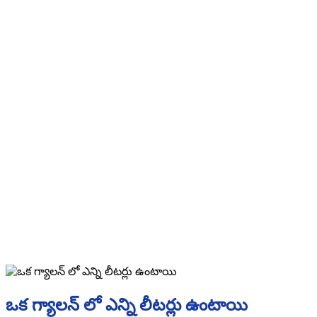
ఒక గ్యాలన్ లో ఎన్ని లీటర్లు ఉంటాయి