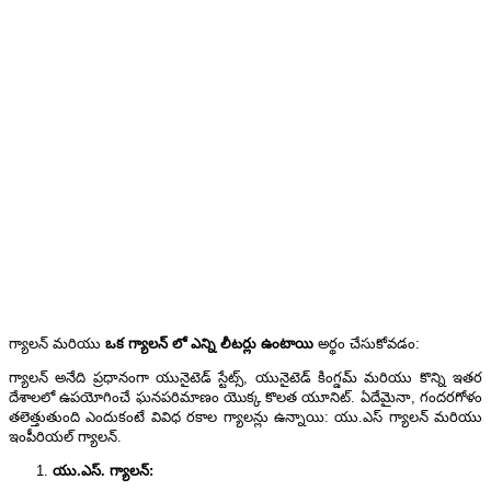
గ్యాలన్ మరియు
ఒక
గ్యాలన్
లో
ఎన్ని
లీటర్లు
ఉంటాయి
అర్థం చేసుకోవడం:
గ్యాలన్ అనేది ప్రధానంగా యునైటెడ్ స్టేట్స్, యునైటెడ్ కింగ్డమ్ మరియు కొన్ని ఇతర
దేశాలలో ఉపయోగించే ఘనపరిమాణం యొక్క కొలత యూనిట్. ఏదేమైనా, గందరగోళం
తలెత్తుతుంది ఎందుకంటే వివిధ రకాల గ్యాలన్లు ఉన్నాయి: యు.ఎస్ గ్యాలన్ మరియు
ఇంపీరియల్ గ్యాలన్.
యు.ఎస్. గ్యాలన్: