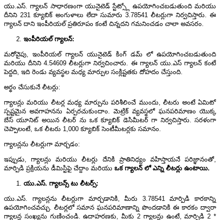
యు.ఎస్. గ్యాలన్ సాధారణంగా యునైటెడ్ స్టేట్స్లో ఉపయోగించబడుతుంది మరియు
దీనిని 231 క్యూబిక్ అంగుళాలు లేదా సుమారు 3.78541 లీటర్లుగా నిర్వచిస్తారు. ఈ
గ్యాలన్ దాని ఇంపీరియల్ ప్రతిరూపం కంటే చిన్నదని గమనించడం చాలా అవసరం.
ఇంపీరియల్ గ్యాలన్:
మరోవైపు, ఇంపీరియల్ గ్యాలన్ యునైటెడ్ కింగ్ డమ్ లో ఉపయోగించబడుతుంది
మరియు దీనిని 4.54609 లీటర్లుగా నిర్వచించారు. ఈ గ్యాలన్ యు.ఎస్ గ్యాలన్ కంటే
పెద్దది, ఇది రెండు వ్యవస్థల మధ్య మార్పుల సంక్లిష్టతకు దోహదం చేస్తుంది.
అర్థం చేసుకునే లీటర్లు:
గ్యాలన్లు మరియు లీటర్ల మధ్య మార్పును పరిశీలించే ముందు, లీటరు అంటే ఏమిటో
స్పష్టమైన అవగాహనను ఏర్పరచుకుందాం. మెట్రిక్ వ్యవస్థలో ఘనపరిమాణం యొక్క
బేస్ యూనిట్ అయిన లీటర్ ను ఒక క్యూబిక్ డెసిమీటర్ గా నిర్వచిస్తారు. సరళంగా
చెప్పాలంటే, ఒక లీటరు 1,000 క్యూబిక్ సెంటీమీటర్లకు సమానం.
గ్యాలన్లను లీటర్లుగా మార్చడం:
ఇప్పుడు, గ్యాలన్లు మరియు లీటర్లు దేనికి ప్రాతినిధ్యం వహిస్తాయనే పరిజ్ఞానంతో,
మార్పిడి ప్రక్రియను డీమిస్టిఫై చేద్దాం మరియు
ఒక
గ్యాలన్
లో
ఎన్ని
లీటర్లు
ఉంటాయి
.
యు.ఎస్. గ్యాలన్స్ టు లీటర్స్:
యు.ఎస్. గ్యాలన్లను లీటర్లుగా మార్చడానికి, మీరు 3.78541 మార్పిడి కారకాన్ని
ఉపయోగించవచ్చు. లీటర్లలో సమాన ఘనపరిమాణాన్ని పొందడానికి ఈ కారకం ద్వారా
గ్యాలన్ల సంఖ్యను గుణించండి. ఉదాహరణకు, మీకు 2 గ్యాలన్లు ఉంటే, మార్పిడి 2 *