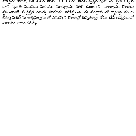
మాత్రమే కాదని, ఒక లీటర్ కేవలం ఒక లీటరు కాదని స్పష్టమవుతుంది. ప్రతి ఒక్కటి
దాని స్వంత విలువలు మరియు మార్పులను కలిగి ఉంటుంది, వాల్యూమ్ కొలతల
ప్రపంచానికి సంక్లిష్టత యొక్క పొరలను జోడిస్తుంది. ఈ పరిజ్ఞానంతో గ్యాలన్ల నుంచి
లీటర్ల పజిల్ ను ఆత్మవిశ్వాసంతో ఎదుర్కొని కొలతల్లో కచ్చితత్వం కోసం చేసే అన్వేషణలో
విజయం సాధించవచ్చు.